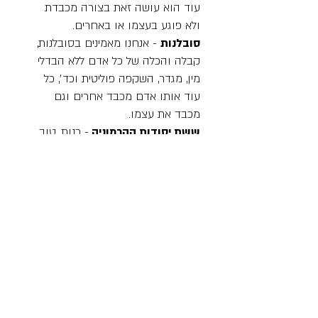
עוד הוא עושה זאת בצורה מכבדת
ולא פוגע בעצמו או באחרים.
סובלנות
- אנחנו מאמינים בסובלנות,
קבלה והכלה של כל אדם ללא הבדלי
מין, מגדר, השקפה פוליטית וכד׳, כל
עוד אותו אדם מכבד אחרים וגם
מכבד את עצמו.
ששת יסודות​ ההרמוניה
- כנות, טוב
לב, צחוק, נדיבות, נאמנות וקסם. יחד
הם יוצרים את קסם החברות. ששת
יסודות אלו הן מרכיב מרכזי בסדרת
הפוני הקטן שלי: חברות היא קסם
,
והן הפכו גם לחלק מסט הערכים שלנו.