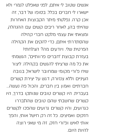
אנשים שטוב לי איתם, לפני שאפלט לגמרי ולא
יישארו לי חברים בכלל. בסופו של דבר, זה
אכן קרה. נפלטתי מיתר הקבוצות האחרות
שהייתי בהן, לאחר ריבים קשים עם ההנהלה,
ומצאתי את עצמי מלקט חברי קהילה
שהסתדרתי איתם, כדי להקים את הקהילה
הפרטית שלי. ויודעים מה? הצלחתי!
בעזרת קבוצת ״חברים פרוותיים״, הגשמתי
את כל מה שרציתי להגשים בקהילה: ליצור
שיח פ׳ורי מקומי שמחובר לישראל, בגובה
העיניים וללא צנזורה, דגש על יצירת קשרים
חברתיים ואמון בין חברים, והכול פה נעשה...
בעברית. היו קשרים טובים שנותקו בדרך, היו
קשרים שחשבתי שהם טובים שהתבררו
כגרועים, והיו קשרים גרועים שהפכו לקשרים
חזקים ואמיצים. כל זה רק חישל אותי, והפך
אותי לאיש ופ׳ורי חזק. זה מי שאני רוצה
להיות היום.