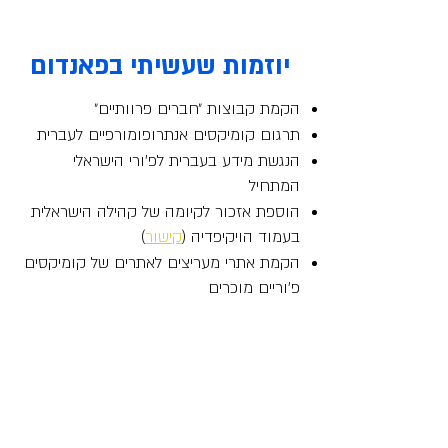
יוזמות שעשיתי בפאנדום
הקמת קבוצות ״חברים פרוותיים״
תרגום קומיקסים אנתרופומורפיים לעברית
הנגשת מידע בעברית לפ׳ורי הישראלי
המתחיל
הוספת אזכור לקיומה של קהילה הישראלית
בעמוד הויקיפדיה (
קישור
)
הקמת אתרי מעריצים לאתרים של קומיקסים
פ׳וריים מוכרים
ייצוג נישת הקומיקס הפ׳ורית בארגון
ישראקומיקס (
אינסטגרם
,
פייסבוק
,
אתר
רשמי
)
יצירת חבילת מדבקות פ׳וריות בעברית
(
קישור
)
יצירת דגל מקורי למועדון ״חברים פרוותיים״