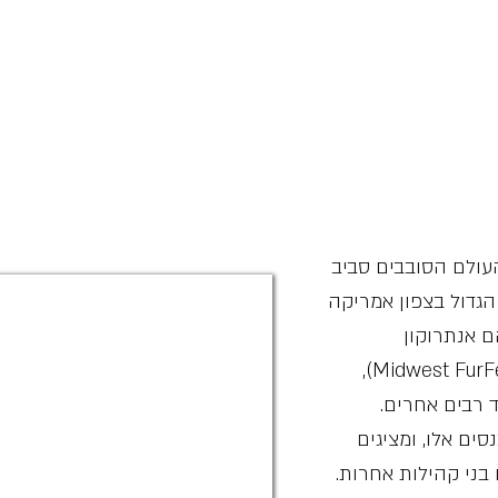
עולם הסובבים סביב
הגדול בצפון אמריקה
ם אנתרוקון
(Anthrocon), מידווסט פ׳ורפסט (Midwest FurFest),
ים אלו, ומציגים
בני קהילות אחרות.