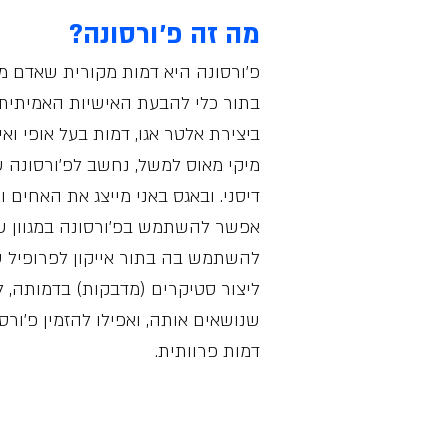
מה זה פ׳ורסונה?
פ׳ורסונה היא דמות מקורית שאדם מ
בתור כלי להבעת האישיות האמיתית ש
ביצירת אלטר אגו, דמות בעל אופי ואי
מיקי מאוס למשל, נחשב לפ׳ורסונה ש
דיסני. ובאגס באני מייצג את האחים ור
אפשר להשתמש בפ׳ורסונה במגוון ש
להשתמש בה בתור אייקון לפרופיל 
ליצור סטיקרים (מדבקות) בדמותה, לה
שנושאים אותה, ואפילו להזמין פ׳ור
דמות פרוותית.