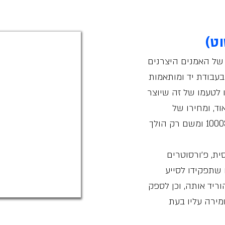
וט)
של האמנים היצרנים
עבודת יד ומותאמות
ו לטעמו של זה שיוצר
ד, ומחירו של
פ׳ורסוט מלא (Fullbody) מתחיל ב-1000$ ומשם רק הולך
ית, פ׳ורסוטרים
 שתפקידו לסייע
ריד אותה, וכן לספק
שמירה עליו בעת