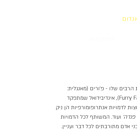
נדום
אודות
דף הבית
להתחברות
צורת הרבים שלו - פ׳ורים (מאנגלית:
Furries). המונח משמש כדי לתאר את הפאנדום הפרוותי (נקרא גם פ׳ורי פאנדום; מאנגלית: Furry Fandom), אינדיבידואל שמתפקד
ית (מאנגלית: Anthropomorphic). כמה דוגמאות נפוצות לדמויות אנתרופומורפיות הן ניק
 פנדה׳
ועוד. המשותף לכל הדמויות
י אדם מתורבתים לכל דבר ועניין.