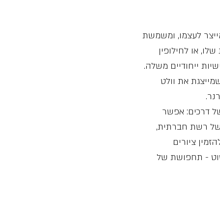
ייצר לעצמו, ומשמשת
לו, או לחילופין
שיות ייחודיים משלה.
מייצגת את וולט
נר.
ל דרכים: אפשר
של רשת חברתית,
זמין ציורים
סוט - תחפושת של