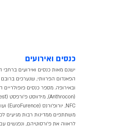
כנסים ואירועים
ישנם מאות כנסים ואירועים ברחבי ה
הפאנדום הפרוותי, שנערכים ברובם 
ובאירופה. מספר כנסים פופולריים ה
NFC, יורופ׳ורנס (EuroFurence) ועוד רבים אחרים.
משתתפים ממדינות רבות מגיעים לכנס
לראווה את פ׳ורסוטיהם, ונפגשים עם 