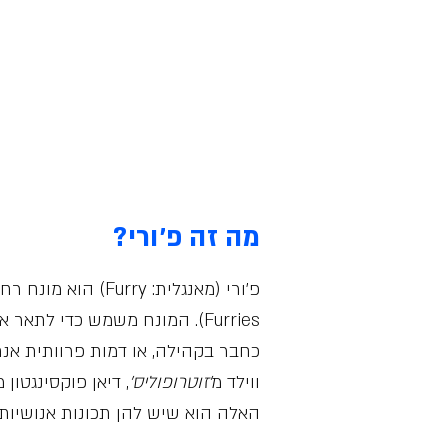
חברים פרוותיים
ג
פרוותיים, ישראליים, יהודיים
מצב בהיר
מה זה פ׳ורי?
פ׳ורי (מאנגלית: 
ווילד מ
׳
זוטרופוליס׳
, דיאן פוקסינגטון מ
האלה הוא שיש להן תכונות אנושיות ר