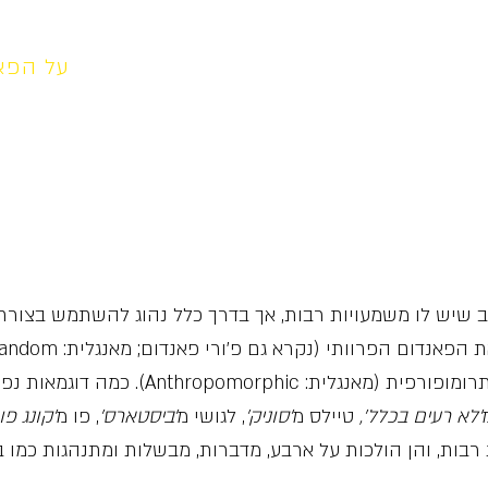
לריה
צור קשר
אירועים
סמלים
על הפא
Furry) הוא מונח רחב שיש לו משמעויות רבות, אך בדרך כלל נהוג להשתמש ב
כחבר בקהילה, או דמות פרוותית אנתרומופורפ
׳
לא רעים בכלל׳,
טיילס מ
׳סוניק׳
, לגושי מ
׳ביסטארס׳
, פו מ
׳קונג פו
בות, והן הולכות על ארבע, מדברות, מבשלות ומתנהגות כמו בנ