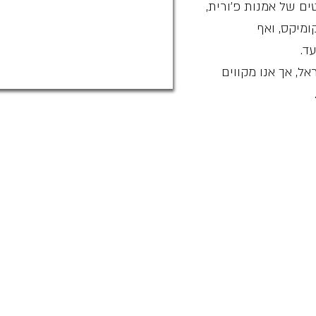
ם של אמנות פ׳ורית,
ומיקס, ואף
ד.
אל, אך אנו מקווים
כל הפרוות שמורות 2025 ©
נמצא בבנייה מתמדת, וכל הזמן מתווספים לו פיצ׳רים חדשים. אנו ממליצים לכ
הסושיאל
שלנו כדי להתעדכן בכל השינויים.