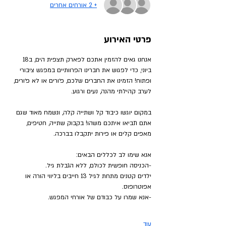
+ 2 אורחים אחרים
פרטי האירוע
אנחנו גאים להזמין אתכם לפארק תצפית הים, ב18 
ביוני, כדי לפגוש את חברינו הפרוותיים במפגש ציבורי 
ופתוח! הזמינו את החברים שלכם, פ׳ורים או לא פ׳ורים, 
לערב קהילתי מהנה, נעים ורגוע.
במקום יוגשו כיבוד קל ושתייה קלה, ונשמח מאוד שגם 
אתם תביאו איתכם משהו! בקבוק שתייה, חטיפים, 
מאפים קלים או פירות יתקבלו בברכה.
אנא שימו לב לכללים הבאים:
-הכניסה חופשית לכולם, ללא הגבלת גיל.
ילדים קטנים מתחת לגיל 13 חייבים בליווי הורה או 
אפוטרופוס.
-אנא שמרו על כבודם של אורחי המפגש.
עוד