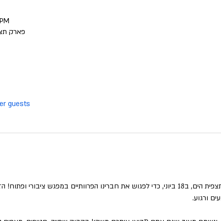
 PM
פארק תצפ
her guests
אנחנו גאים להזמין אתכם לפארק תצפית הים, ב18 ביוני, כדי לפגוש את חברינו הפרוותיים במפגש 
ים ורגוע.