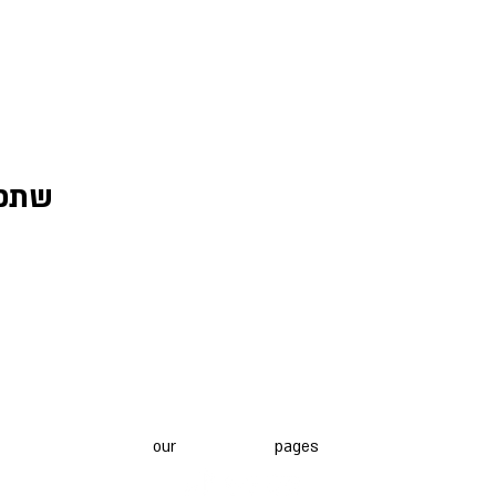
שתפו
All furs reserved 2025 ©
website is under constant construction, and new features are being a
end that you follow
our
social media
pages
to stay up to date with 