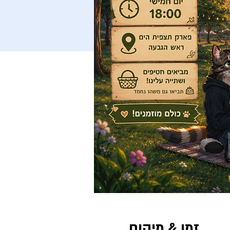
זמן & מיקום