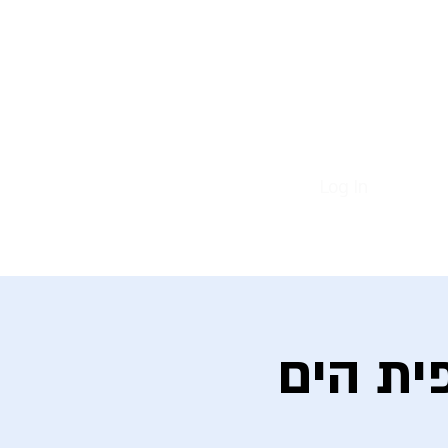
Homepage
About
Contact us
Log In
ית הים