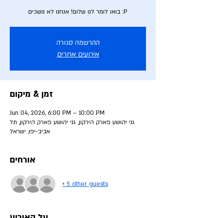
בואו לומר לנו שלום! אנחנו לא נושכים :P
ההרשמה סגורה
אירועים אחרים
זמן & מיקום
Jun 04, 2026, 6:00 PM – 10:00 PM
גני יהושע פארק הירקון, גני יהושע פארק הירקון, תל
אביב-יפו, ישראל
אורחים
+ 5 other guests
על האירוע