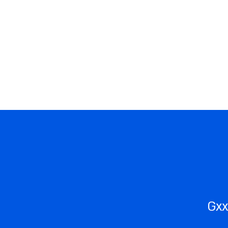
לריה
צור קשר
אירועים
סמלים
על הפא
Gxx